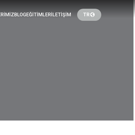
RİMİZ
BLOG
EĞİTİMLER
İLETİŞİM
TR