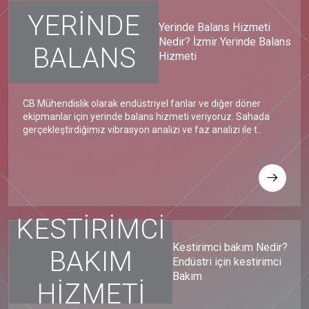
YERİNDE
Yerinde Balans Hizmeti
Nedir? İzmir Yerinde Balans
BALANS
Hizmeti
CB Mühendislik olarak endüstriyel fanlar ve diğer döner
ekipmanlar için yerinde balans hizmeti veriyoruz. Sahada
gerçekleştirdiğimiz vibrasyon analizi ve faz analizi ile t..
KESTİRİMCİ
Kestirimci bakım Nedir?
BAKIM
Endüstri için kestirimci
Bakım
HİZMETİ