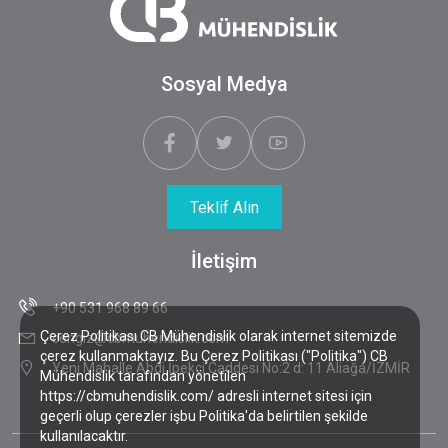
Sosyal Medya
Teklif Alın
İletişim
+90 531 968 89 66
Çerez Politikası CB Mühendislik olarak internet sitemizde
cengiz@cbmuhendislik.com
çerez kullanmaktayız. Bu Çerez Politikası ("Politika") CB
Yeni Mahalle Abdi İpekçi Caddesi No:2 d: 11 Aliağa/İZMİR
Mühendislik tarafından yönetilen
https://cbmuhendislik.com/ adresli internet sitesi için
geçerli olup çerezler işbu Politika'da belirtilen şekilde
kullanılacaktır.