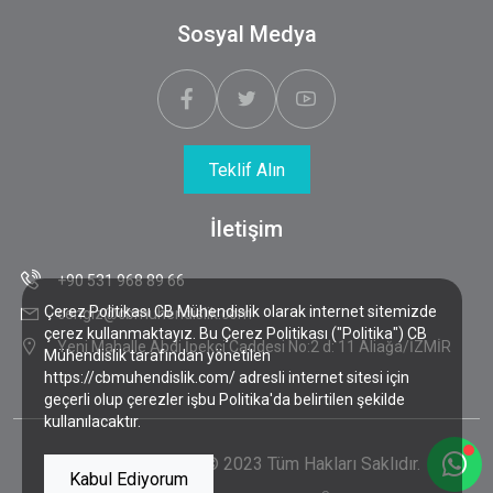
Sosyal Medya
Teklif Alın
İletişim
+90 531 968 89 66
Çerez Politikası CB Mühendislik olarak internet sitemizde
cengiz@cbmuhendislik.com
çerez kullanmaktayız. Bu Çerez Politikası ("Politika") CB
Yeni Mahalle Abdi İpekçi Caddesi No:2 d: 11 Aliağa/İZMİR
Mühendislik tarafından yönetilen
https://cbmuhendislik.com/ adresli internet sitesi için
geçerli olup çerezler işbu Politika'da belirtilen şekilde
kullanılacaktır.
CB Mühendislik
© 2023 Tüm Hakları Saklıdır.
Kabul Ediyorum