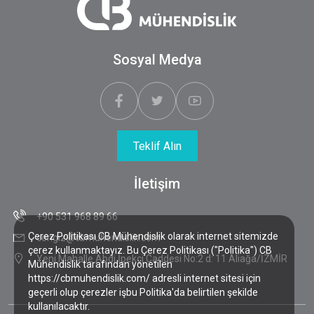
Sosyal Medya
Teklif Alın
İletişim
+90 531 968 89 66
Çerez Politikası CB Mühendislik olarak internet sitemizde
cengiz@cbmuhendislik.com
çerez kullanmaktayız. Bu Çerez Politikası ("Politika") CB
Yeni Mahalle Abdi İpekçi Caddesi No:2 d: 11 Aliağa/İZMİR
Mühendislik tarafından yönetilen
https://cbmuhendislik.com/ adresli internet sitesi için
geçerli olup çerezler işbu Politika'da belirtilen şekilde
kullanılacaktır.