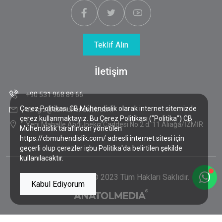
Teklif Alın
İletişim
+90 531 968 89 66
Çerez Politikası CB Mühendislik olarak internet sitemizde
cengiz@cbmuhendislik.com
çerez kullanmaktayız. Bu Çerez Politikası ("Politika") CB
Yeni Mahalle Abdi İpekçi Caddesi No:2 d: 11 Aliağa/İZMİR
Mühendislik tarafından yönetilen
https://cbmuhendislik.com/ adresli internet sitesi için
geçerli olup çerezler işbu Politika'da belirtilen şekilde
kullanılacaktır.
CB Mühendislik
© 2023 Tüm Hakları Saklıdır.
Kabul Ediyorum